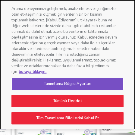
Konum değiştir
Arama deneyiminizi geliştirmek, analiz etmek ve içeriğimizle
olan etkileşiminizi ölçmek için verilerinizin bir kısmını
☰
toplamak istiyoruz. [Kabul Ediyorum]'u tıklayarak buna ve
diğer web sitelerinde sizinle daha ilgili olabilecek reklamlar
×
sunmak da dahil olmak üzere bu verilerin ortaklarımızla
paylaşılmasına izin vermiş olursunuz. Kabul etmeden devam
ederseniz eğer bu gerçekleşemez veya daha ilgisiz içerikler
İşte Karşınınızda
olacaktır ve sitede sunabileceğimiz hizmetler hakkındaki
Yenilenen Ambalaj Tasarımı ile
deneyiminizi etkileyebilir. Fikrinizi istediğiniz zaman
değiştirebilirsiniz. Haklarınız, uygulamalarımız, topladığımız
Sudocrem Ailesi
veriler ve ortaklarımız hakkında daha fazla bilgi edinmek
için
buraya tıklayın.
Tanımlama Bilgisi Ayarları
☰
Ürün
Tümünü Reddet
Tüm Tanımlama Bilgilerini Kabul Et
When to use?