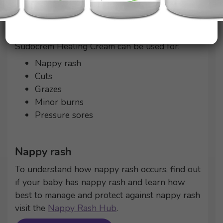
Sudocrem is your simple effective ally
whenever you or your family has a minor skin
complaint that needs some gentle care.
Sudocrem Healing Cream can be used for:
Nappy rash
Cuts
Grazes
Minor burns
Pressure sores
Nappy rash
To understand how nappy rash occurs, find out
if your baby has nappy rash and learn how
best to manage and protect against nappy rash
visit the
Nappy Rash Hub
.