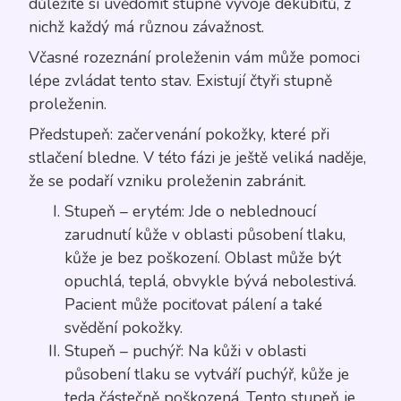
důležité si uvědomit stupně vývoje dekubitů, z
nichž každý má různou závažnost.
Včasné rozeznání proleženin vám může pomoci
lépe zvládat tento stav. Existují čtyři stupně
proleženin.
Předstupeň: začervenání pokožky, které při
stlačení bledne. V této fázi je ještě veliká naděje,
že se podaří vzniku proleženin zabránit.
Stupeň – erytém: Jde o neblednoucí
zarudnutí kůže v oblasti působení tlaku,
kůže je bez poškození. Oblast může být
opuchlá, teplá, obvykle bývá nebolestivá.
Pacient může pociťovat pálení a také
svědění pokožky.
Stupeň – puchýř: Na kůži v oblasti
působení tlaku se vytváří puchýř, kůže je
teda částečně poškozená. Tento stupeň je