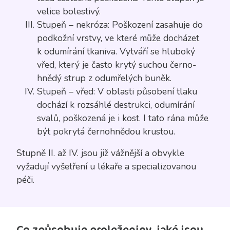
velice bolestivý.
Stupeň – nekróza: Poškození zasahuje do
podkožní vrstvy, ve které může docházet
k odumírání tkaniva. Vytváří se hluboký
vřed, který je často krytý suchou černo-
hnědý strup z odumřelých buněk.
Stupeň – vřed: V oblasti působení tlaku
dochází k rozsáhlé destrukci, odumírání
svalů, poškozená je i kost. I tato rána může
být pokrytá černohnědou krustou.
Stupně II. až IV. jsou již vážnější a obvykle
vyžadují vyšetření u lékaře a specializovanou
péči.
Co způsobuje proleženiny, jaké jsou