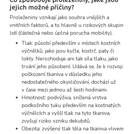
jejich možné příčiny?
Proleženiny vznikají jako souhra vnějších a
vnitřních faktorů, a to hlavně u rizikových skupin
lidí (částečná nebo úplná porucha mobility).
Tlak: působí především v místech kostních
výčnělků, jako jsou kyčle, kostrč, paty či
lokty. Nerozhoduje ani tak síla tlaku, jako
trvání jeho působení. Udává se, že k rozvoji
poškození tkaniva v důsledku jeho
nedostatečného okysličování, dochází už
v čase mezi jednou až šesti hodinami.
Hmotnost: podvýživa, snížená vrstva
podkožního tuku především na kostnatých
výčnělcích a vyšší tlak na tyto tkaniva,
zvyšují riziko vzniku dekubitů.
Obezita: zvýšený tlak těla na tkaniva vlivem