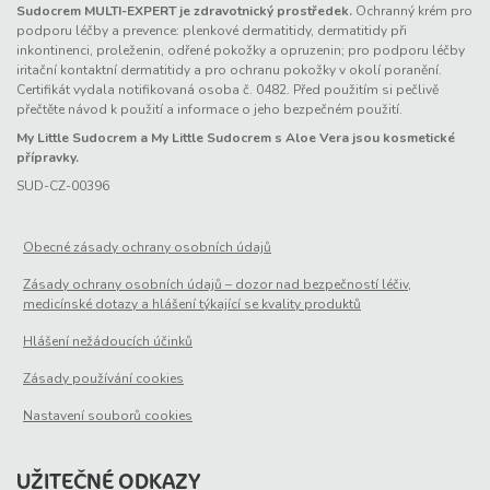
Sudocrem MULTI-EXPERT je zdravotnický prostředek.
Ochranný krém pro
podporu léčby a prevence: plenkové dermatitidy, dermatitidy při
inkontinenci, proleženin, odřené pokožky a opruzenin; pro podporu léčby
iritační kontaktní dermatitidy a pro ochranu pokožky v okolí poranění.
Certifikát vydala notifikovaná osoba č. 0482. Před použitím si pečlivě
přečtěte návod k použití a informace o jeho bezpečném použití.
My Little Sudocrem a My Little Sudocrem s Aloe Vera jsou kosmetické
přípravky.
SUD-CZ-00396
Obecné zásady ochrany osobních údajů
Zásady ochrany osobních údajů – dozor nad bezpečností léčiv,
medicínské dotazy a hlášení týkající se kvality produktů
Hlášení nežádoucích účinků
Zásady používání cookies
Nastavení souborů cookies
UŽITEČNÉ ODKAZY