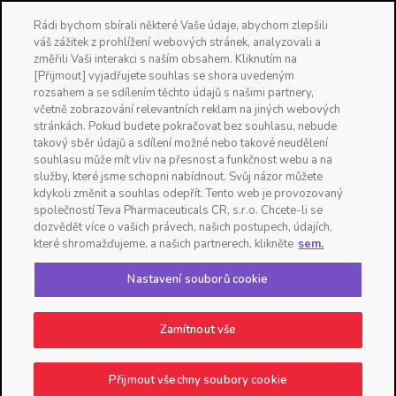
Vybrat zemi
Rádi bychom sbírali některé Vaše údaje, abychom zlepšili
váš zážitek z prohlížení webových stránek, analyzovali a
☰
změřili Vaši interakci s naším obsahem. Kliknutím na
[Přijmout] vyjadřujete souhlas se shora uvedeným
rozsahem a se sdílením těchto údajů s našimi partnery,
včetně zobrazování relevantních reklam na jiných webových
stránkách. Pokud budete pokračovat bez souhlasu, nebude
takový sběr údajů a sdílení možné nebo takové neudělení
souhlasu může mít vliv na přesnost a funkčnost webu a na
služby, které jsme schopni nabídnout. Svůj názor můžete
kdykoli změnit a souhlas odepřít. Tento web je provozovaný
společností Teva Pharmaceuticals CR, s.r.o. Chcete-li se
dozvědět více o vašich právech, našich postupech, údajích,
které shromažďujeme, a našich partnerech, klikněte
sem.
Proleženiny
Nastavení souborů cookie
Zamítnout vše
Kde koupit
Přijmout všechny soubory cookie