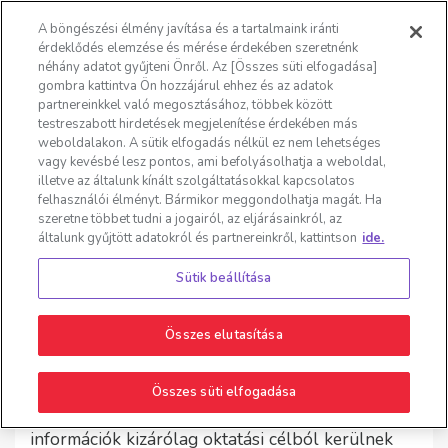
Változtasson helyet
A böngészési élmény javítása és a tartalmaink iránti
érdeklődés elemzése és mérése érdekében szeretnénk
☰
néhány adatot gyűjteni Önről. Az [Összes süti elfogadása]
gombra kattintva Ön hozzájárul ehhez és az adatok
partnereinkkel való megosztásához, többek között
testreszabott hirdetések megjelenítése érdekében más
Feltételek
weboldalakon. A sütik elfogadás nélkül ez nem lehetséges
vagy kevésbé lesz pontos, ami befolyásolhatja a weboldal,
illetve az általunk kínált szolgáltatásokkal kapcsolatos
felhasználói élményt. Bármikor meggondolhatja magát. Ha
szeretne többet tudni a jogairól, az eljárásainkról, az
általunk gyűjtött adatokról és partnereinkről, kattintson
ide.
Jogi nyilatkozat
Sütik beállítása
A Forest Laboratories Europe és („Forest”)
üzletágai, a Forest Laboratories UK, a Forest
Ireland és a Forest Tosara bizonyos
Összes elutasítása
weboldalakat (a továbbiakban: „Forest
weboldalak”) üzemeltetnek személyes
Összes süti elfogadása
tájékoztatás és oktatás céljából. Az egészségügyi
információk kizárólag oktatási célból kerülnek