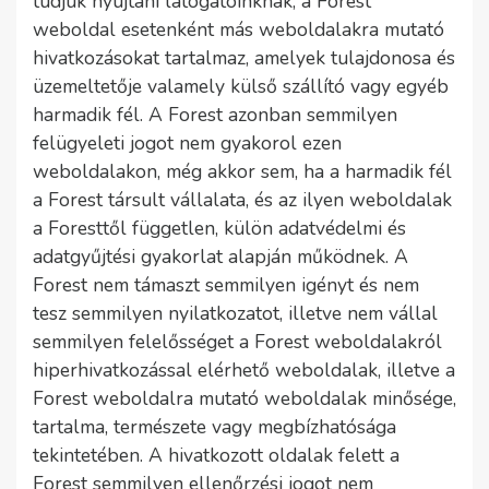
tudjuk nyújtani látogatóinknak, a Forest
weboldal esetenként más weboldalakra mutató
hivatkozásokat tartalmaz, amelyek tulajdonosa és
üzemeltetője valamely külső szállító vagy egyéb
harmadik fél. A Forest azonban semmilyen
felügyeleti jogot nem gyakorol ezen
weboldalakon, még akkor sem, ha a harmadik fél
a Forest társult vállalata, és az ilyen weboldalak
a Foresttől független, külön adatvédelmi és
adatgyűjtési gyakorlat alapján működnek. A
Forest nem támaszt semmilyen igényt és nem
tesz semmilyen nyilatkozatot, illetve nem vállal
semmilyen felelősséget a Forest weboldalakról
hiperhivatkozással elérhető weboldalak, illetve a
Forest weboldalra mutató weboldalak minősége,
tartalma, természete vagy megbízhatósága
tekintetében. A hivatkozott oldalak felett a
Forest semmilyen ellenőrzési jogot nem