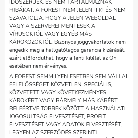
IDŐSZERŰEK, ÉS NEM TARTALMAZNAK
HIBÁKAT. A FOREST NEM JELENTI KI ÉS NEM
SZAVATOLJA, HOGY A JELEN WEBOLDAL
VAGY A SZERVEREI MENTESEK A
VÍRUSOKTÓL VAGY EGYÉB MÁS
KÁROKOZÓKTÓL. Bizonyos joggyakorlatok nem
engedik meg a hallgatólagos garancia kizárását,
ezért előfordulhat, hogy a fenti kitétel az Ön
esetében nem érvényes.
A FOREST SEMMILYEN ESETBEN SEM VÁLLAL
FELELŐSSÉGET KÖZVETLEN, SPECIÁLIS,
KÖZVETETT VAGY KÖVETKEZMÉNYES
KÁROKÉRT VAGY BÁRMELY MÁS KÁRÉRT,
BELEÉRTVE TÖBBEK KÖZÖTT A HASZNÁLATI
JOGOSULTSÁG ELVESZTÉSÉT, PROFIT
ELVESZTÉSÉT VAGY ADATOK ELVESZTÉSÉT,
LEGYEN AZ SZERZŐDÉS SZERINTI