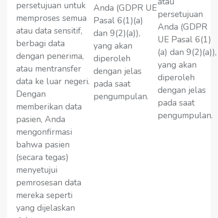
atau
persetujuan untuk
Anda (GDPR UE
persetujuan
memproses semua
Pasal 6(1)(a)
Anda (GDPR
atau data sensitif,
dan 9(2)(a)),
UE Pasal 6(1)
berbagi data
yang akan
(a) dan 9(2)(a)),
dengan penerima,
diperoleh
yang akan
atau mentransfer
dengan jelas
diperoleh
data ke luar negeri.
pada saat
dengan jelas
Dengan
pengumpulan.
pada saat
memberikan data
pengumpulan.
pasien, Anda
mengonfirmasi
bahwa pasien
(secara tegas)
menyetujui
pemrosesan data
mereka seperti
yang dijelaskan