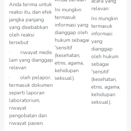
acara yang
Anda terima untuk
relevan
Ini mungkin
reaksi itu, dan efek
termasuk
Ini mungkin
jangka panjang
informasi yang
termasuk
yang disebabkan
dianggap oleh
informasi
oleh reaksi
hukum sebagai
yang
tersebut
“sensitif
dianggap
· riwayat medis
(kesehatan,
oleh hukum
lain yang dianggap
etnis, agama,
sebagai
relevan
kehidupan
“sensitif
· oleh pelapor,
seksual).
(kesehatan,
termasuk dokumen
etnis, agama,
seperti laporan
kehidupan
laboratorium,
seksual).
riwayat
pengobatan dan
riwayat pasien.