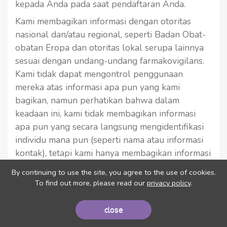
kepada Anda pada saat pendaftaran Anda.
Kami membagikan informasi dengan otoritas
nasional dan/atau regional, seperti Badan Obat-
obatan Eropa dan otoritas lokal serupa lainnya
sesuai dengan undang-undang farmakovigilans.
Kami tidak dapat mengontrol penggunaan
mereka atas informasi apa pun yang kami
bagikan, namun perhatikan bahwa dalam
keadaan ini, kami tidak membagikan informasi
apa pun yang secara langsung mengidentifikasi
individu mana pun (seperti nama atau informasi
kontak), tetapi kami hanya membagikan informasi
yang disamarkan. Kami dapat mempublikasikan
By continuing to use the site, you agree to the use of cookies.
informasi tentang efek samping (seperti studi
To find out more, please read our
privacy policy
.
kasus dan ringkasan); Dalam hal ini, kami akan
menghapus pengidentifikasi dari publikasi apa
close
pun sehingga tidak ada individu yang dapat