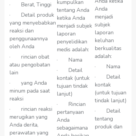
Anda ketika
kumpulkan
· Berat, Tinggi
Anda
tentang Anda
· Detail produk
menjadi
ketika Anda
yang menyebabkan
subjek
menjadi subjek
reaksi dan
laporan
laporan
penggunaannya
keluhan
penyelidikan
oleh Anda
berkualitas
medis adalah:
adalah:
· rincian obat
· Nama
atau pengobatan
· Nama
· Detail
lain
· Detail
kontak (untuk
· yang Anda
kontak
tujuan tindak
minum pada saat
(untuk tujuan
lanjut)
reaksi
tindak lanjut)
· Rincian
· rincian reaksi
· Detail
pertanyaan
merugikan yang
tentang
Anda
Anda derita,
produk dan
sebagaimana
perawatan yang
Anda berikan