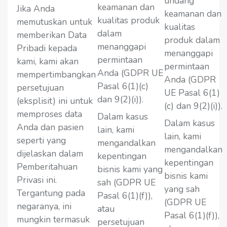
undang
keamanan dan
Jika Anda
keamanan dan
kualitas produk
memutuskan untuk
kualitas
dalam
memberikan Data
produk dalam
menanggapi
Pribadi kepada
menanggapi
permintaan
kami, kami akan
permintaan
Anda (GDPR UE
mempertimbangkan
Anda (GDPR
Pasal 6(1)(c)
persetujuan
UE Pasal 6(1)
dan 9(2)(i)).
(eksplisit) ini untuk
(c) dan 9(2)(i)).
memproses data
Dalam kasus
Dalam kasus
Anda dan pasien
lain, kami
lain, kami
seperti yang
mengandalkan
mengandalkan
dijelaskan dalam
kepentingan
kepentingan
Pemberitahuan
bisnis kami yang
bisnis kami
Privasi ini.
sah (GDPR UE
yang sah
Tergantung pada
Pasal 6(1)(f)),
(GDPR UE
negaranya, ini
atau
Pasal 6(1)(f)),
mungkin termasuk
persetujuan