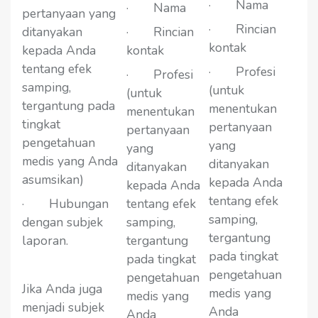
· Nama
· Nama
pertanyaan yang
· Rincian
ditanyakan
· Rincian
kontak
kepada Anda
kontak
tentang efek
· Profesi
· Profesi
samping,
(untuk
(untuk
tergantung pada
menentukan
menentukan
tingkat
pertanyaan
pertanyaan
pengetahuan
yang
yang
medis yang Anda
ditanyakan
ditanyakan
asumsikan)
kepada Anda
kepada Anda
tentang efek
· Hubungan
tentang efek
samping,
dengan subjek
samping,
tergantung
laporan.
tergantung
pada tingkat
pada tingkat
pengetahuan
pengetahuan
Jika Anda juga
medis yang
medis yang
menjadi subjek
Anda
Anda