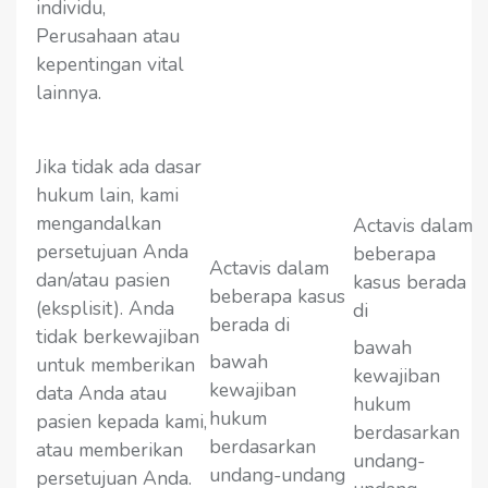
individu,
Perusahaan atau
kepentingan vital
lainnya.
Jika tidak ada dasar
hukum lain, kami
mengandalkan
Actavis dalam
persetujuan Anda
beberapa
Actavis dalam
dan/atau pasien
kasus berada
beberapa kasus
(eksplisit). Anda
di
berada di
tidak berkewajiban
bawah
bawah
untuk memberikan
kewajiban
kewajiban
data Anda atau
hukum
hukum
pasien kepada kami,
berdasarkan
berdasarkan
atau memberikan
undang-
undang-undang
persetujuan Anda.