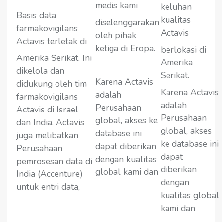
medis kami
keluhan
Basis data
kualitas
diselenggarakan
farmakovigilans
Actavis
oleh pihak
Actavis terletak di
ketiga di Eropa.
berlokasi di
Amerika Serikat. Ini
Amerika
dikelola dan
Serikat.
Karena Actavis
didukung oleh tim
Karena Actavis
adalah
farmakovigilans
adalah
Perusahaan
Actavis di Israel
Perusahaan
global, akses ke
dan India. Actavis
global, akses
database ini
juga melibatkan
ke database ini
dapat diberikan
Perusahaan
dapat
dengan kualitas
pemrosesan data di
diberikan
global kami dan
India (Accenture)
dengan
untuk entri data,
kualitas global
kami dan