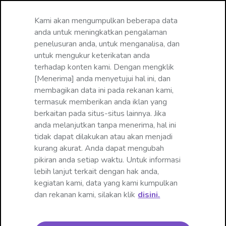
Mengubah bahasa
Kami akan mengumpulkan beberapa data
☰
anda untuk meningkatkan pengalaman
penelusuran anda, untuk menganalisa, dan
Data Privacy Notice
untuk mengukur keterikatan anda
terhadap konten kami. Dengan mengklik
[Menerima] anda menyetujui hal ini, dan
membagikan data ini pada rekanan kami,
termasuk memberikan anda iklan yang
berkaitan pada situs-situs lainnya. Jika
Pemberitahuan Privasi Actavis untuk
anda melanjutkan tanpa menerima, hal ini
Farmakovigilans, Informasi Medis, dan
tidak dapat dilakukan atau akan menjadi
Keluhan Produk
kurang akurat. Anda dapat mengubah
pikiran anda setiap waktu. Untuk informasi
lebih lanjut terkait dengan hak anda,
“Actavis” berarti PT Actavis Indonesia yang
kegiatan kami, data yang kami kumpulkan
memiliki kantor utama di Jalan Raya Bogor KM.
dan rekanan kami, silakan klik
disini.
28, Jakarta 13710, Indonesia, termasuk sebagai
Pengontrol Data, yang merupakan afiliasi lokal