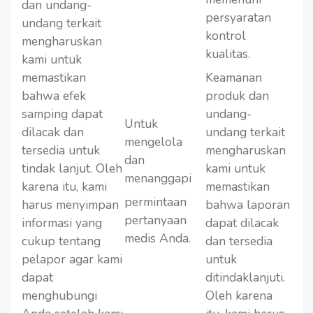
dan undang-
persyaratan
undang terkait
kontrol
mengharuskan
kualitas.
kami untuk
memastikan
Keamanan
bahwa efek
produk dan
samping dapat
undang-
Untuk
dilacak dan
undang terkait
mengelola
tersedia untuk
mengharuskan
dan
tindak lanjut. Oleh
kami untuk
menanggapi
karena itu, kami
memastikan
permintaan
harus menyimpan
bahwa laporan
pertanyaan
informasi yang
dapat dilacak
medis Anda.
cukup tentang
dan tersedia
pelapor agar kami
untuk
dapat
ditindaklanjuti.
menghubungi
Oleh karena