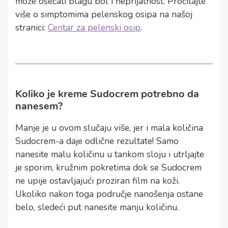
može osećati blagu bol i neprijatnost. Pročitajte
više o simptomima pelenskog osipa na našoj
stranici:
Centar za pelenski osip
.
Koliko je kreme Sudocrem potrebno da
nanesem?
Manje je u ovom slučaju više, jer i mala količina
Sudocrem-a daje odlične rezultate! Samo
nanesite malu količinu u tankom sloju i utrljajte
je sporim, kružnim pokretima dok se Sudocrem
ne upije ostavljajući proziran film na koži.
Ukoliko nakon toga područje nanošenja ostane
belo, sledeći put nanesite manju količinu.