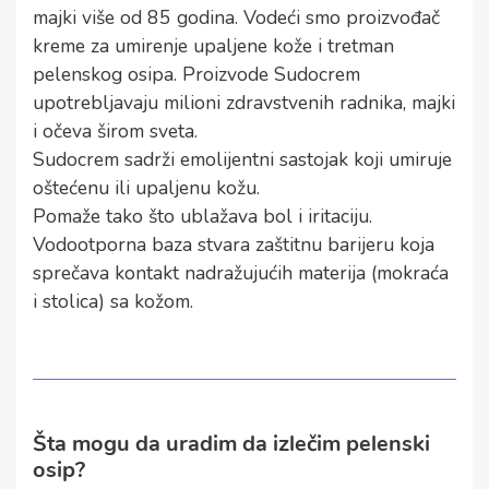
majki više od 85 godina. Vodeći smo proizvođač
kreme za umirenje upaljene kože i tretman
pelenskog osipa. Proizvode Sudocrem
upotrebljavaju milioni zdravstvenih radnika, majki
i očeva širom sveta.
Sudocrem sadrži emolijentni sastojak koji umiruje
oštećenu ili upaljenu kožu.
Pomaže tako što ublažava bol i iritaciju.
Vodootporna baza stvara zaštitnu barijeru koja
sprečava kontakt nadražujućih materija (mokraća
i stolica) sa kožom.
Šta mogu da uradim da izlečim pelenski
osip?