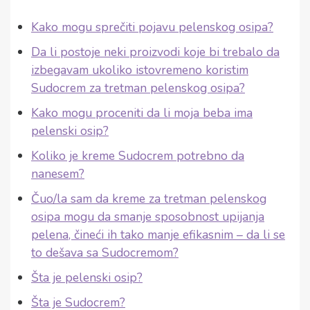
Kako mogu sprečiti pojavu pelenskog osipa?
Da li postoje neki proizvodi koje bi trebalo da
izbegavam ukoliko istovremeno koristim
Sudocrem za tretman pelenskog osipa?
Kako mogu proceniti da li moja beba ima
pelenski osip?
Koliko je kreme Sudocrem potrebno da
nanesem?
Čuo/la sam da kreme za tretman pelenskog
osipa mogu da smanje sposobnost upijanja
pelena, čineći ih tako manje efikasnim – da li se
to dešava sa Sudocremom?
Šta je pelenski osip?
Šta je Sudocrem?