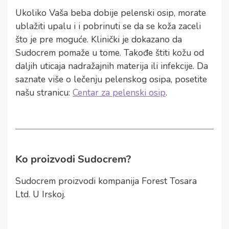
Ukoliko Vaša beba dobije pelenski osip, morate
ublažiti upalu i i pobrinuti se da se koža zaceli
što je pre moguće. Klinički je dokazano da
Sudocrem pomaže u tome. Takođe štiti kožu od
daljih uticaja nadražajnih materija ili infekcije. Da
saznate više o lečenju pelenskog osipa, posetite
našu stranicu:
Centar za pelenski osip
.
Ko proizvodi Sudocrem?
Sudocrem proizvodi kompanija Forest Tosara
Ltd. U Irskoj.