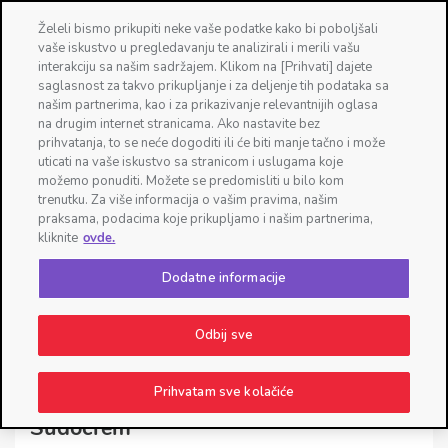
Промените своју локацију
Želeli bismo prikupiti neke vaše podatke kako bi poboljšali
vaše iskustvo u pregledavanju te analizirali i merili vašu
☰
interakciju sa našim sadržajem. Klikom na [Prihvati] dajete
saglasnost za takvo prikupljanje i za deljenje tih podataka sa
našim partnerima, kao i za prikazivanje relevantnijih oglasa
na drugim internet stranicama. Ako nastavite bez
prihvatanja, to se neće dogoditi ili će biti manje tačno i može
uticati na vaše iskustvo sa stranicom i uslugama koje
možemo ponuditi. Možete se predomisliti u bilo kom
trenutku. Za više informacija o vašim pravima, našim
praksama, podacima koje prikupljamo i našim partnerima,
kliknite
ovde.
Dodatne informacije
Česta pitanja
Odbij sve
Prihvatam sve kolačiće
Sudocrem