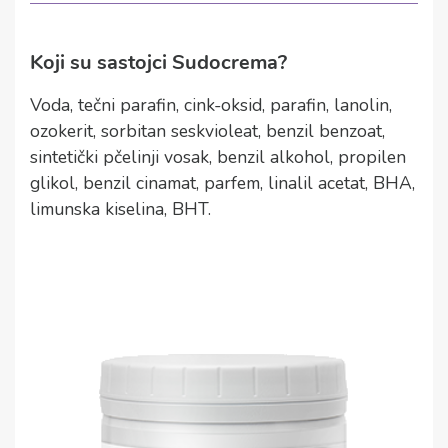
Koji su sastojci Sudocrema?
Voda, tečni parafin, cink-oksid, parafin, lanolin,
ozokerit, sorbitan seskvioleat, benzil benzoat,
sintetički pčelinji vosak, benzil alkohol, propilen
glikol, benzil cinamat, parfem, linalil acetat, BHA,
limunska kiselina, BHT.