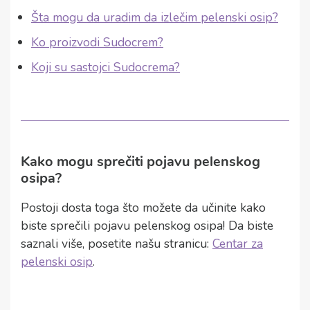
Šta mogu da uradim da izlečim pelenski osip?
Ko proizvodi Sudocrem?
Koji su sastojci Sudocrema?
Kako mogu sprečiti pojavu pelenskog
osipa?
Postoji dosta toga što možete da učinite kako
biste sprečili pojavu pelenskog osipa! Da biste
saznali više, posetite našu stranicu:
Centar za
pelenski osip
.