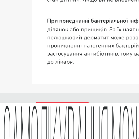
При приєднанні бактеріальної інф
ділянок або прищиків. За їх наяв
пелюшковий дерматит може розвин
проникненні патогенних бактерій
застосування антибіотиків, тому
до лікаря.
Реклама лікарського засобу (РП МОЗ України № UA/4451/
обов’язково ознайомтеся з інструкцією для медичного з
Протипоказання та можливі побічні ефекти наведені в і
засобу. Відпускається з аптек без рецепта. Зберігати в 