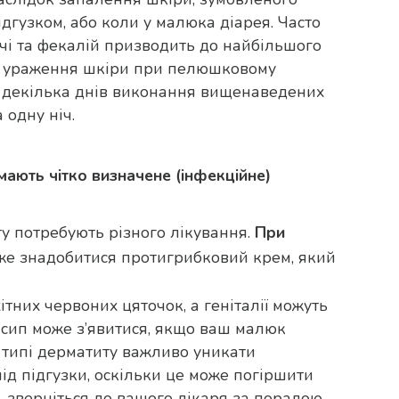
дгузком, або коли у малюка діарея. Часто
ечі та фекалій призводить до найбільшого
і ураження шкіри при пелюшковому
з декілька днів виконання вищенаведених
 одну ніч.
мають чітко визначене (інфекційне)
у потребують різного лікування.
При
е знадобитися протигрибковий крем, який
тних червоних цяточок, а геніталії можуть
исип може з’явитися, якщо ваш малюк
 типі дерматиту важливо уникати
ід підгузки, оскільки це може погіршити
, зверніться до вашого лікаря за порадою.