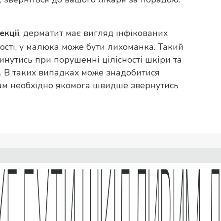
, дерматит має вигляд інфікованих
екції
ності, у малюка може бути лихоманка. Такий
утись при порушенні цілісності шкіри та
. В таких випадках може знадобитися
 вам необхідно якомога швидше звернутись
Корисні посил
Продукт
01/01 від 24.06.2016 р.) Перед застосуванням
астосування та проконсультуйтеся з лікарем.
Часті питання
нструкції для медичного застосування лікарського
недоступному для дітей місці. Представник