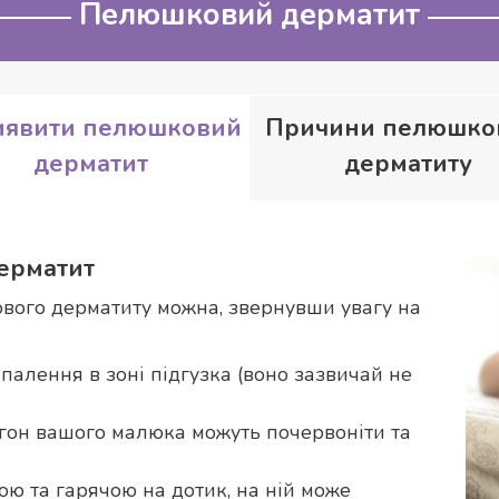
Пелюшковий дерматит
иявити пелюшковий
Причини пелюшко
дерматит
дерматиту
ерматит
ого дерматиту можна, звернувши увагу на
палення в зоні підгузка (воно зазвичай не
тегон вашого малюка можуть почервоніти та
ю та гарячою на дотик, на ній може