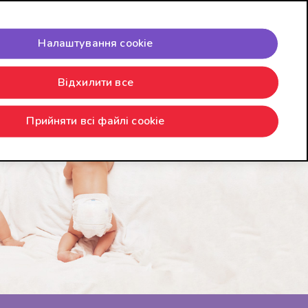
Змінити мову
Налаштування cookie
дбати
Історія
Часті питання
Контакти
Відхилити все
Прийняти всі файлі cookie