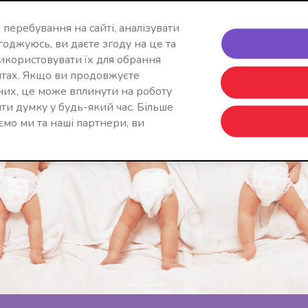
 перебування на сайті, аналізувати
годжуюсь, ви даєте згоду на це та
Продукт
Пелюшковий дерматит
Ваша сім’я
Де при
икористовувати їх для обрання
йтах. Якщо ви продовжуєте
них, це може вплинути на роботу
ти думку у будь-який час. Більше
аємо ми та наші партнери, ви