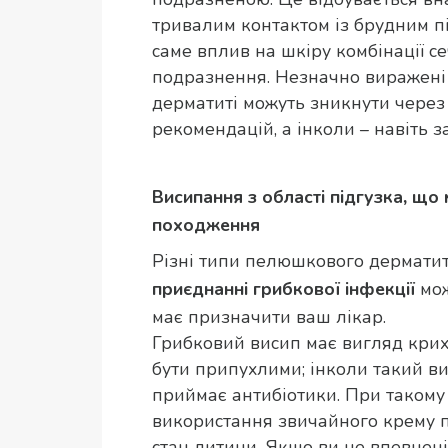
тривалим контактом із брудним пі
саме вплив на шкіру комбінації с
подразнення. Незначно виражен
дерматиті можуть зникнути чере
рекомендацій, а інколи – навіть за
Висипання з області підгузка, що 
походження
Різні типи пелюшкового дерматит
мож
приєднанні грибкової інфекції
має призначити ваш лікар.
Грибковий висип має вигляд крихі
бути припухлими; інколи такий в
приймає антибіотики. При такому
використання звичайного крему п
стан дитини. Якщо ви не впевнені