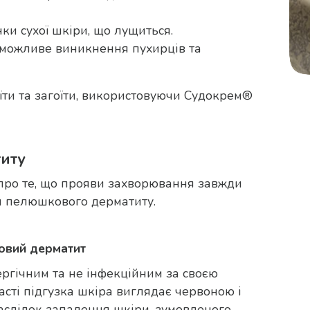
ки сухої шкіри, що лущиться.
 можливе виникнення пухирців та
ти та загоїти, використовуючи Судокрем®
иту
ро те, що прояви захворювання завжди
пи пелюшкового дерматиту.
овий дерматит
ергічним та не інфекційним за своєю
сті підгузка шкіра виглядає червоною і
аслідок запалення шкіри, зумовленого