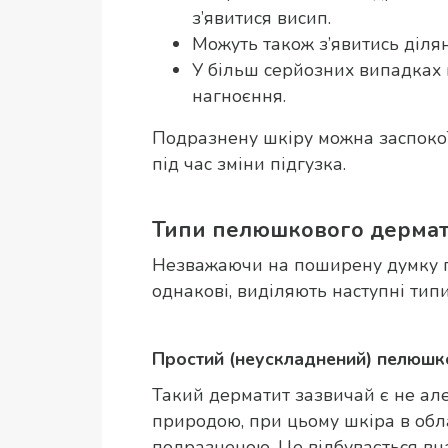
з’явитися висип.
Можуть також з’явитись ділян
У більш серйозних випадках
нагноєння.
Подразнену шкіру можна заспокої
під час зміни підгузка.
Типи пелюшкового дермат
Незважаючи на поширену думку п
однакові, виділяють наступні ти
Простий (неускладнений) пелюшк
Такий дерматит зазвичай є не ал
природою, при цьому шкіра в обла
подразненою. Це відбувається вн