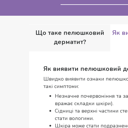
Що таке пелюшковий
Як в
дерматит?
Як виявити пелюшковий д
Швидко виявити ознаки пелюшков
такі симптоми:
Незначне почервоніння та за
вражає складки шкіри).
Сідниці та верхні частини с
стати вологими.
Шкіра може стати подразнено