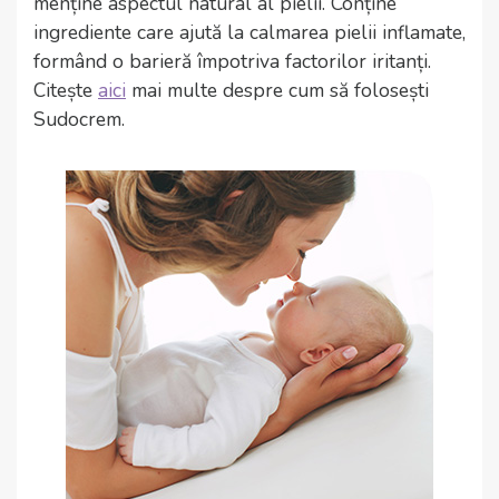
menține aspectul natural al pielii. Conține
ingrediente care ajută la calmarea pielii inflamate,
formând o barieră împotriva factorilor iritanți.
Citește
aici
mai multe despre cum să folosești
Sudocrem.