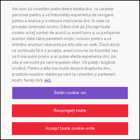
Change location
Am dori să colectăm unele dintre datele dvs. cu caracter
personal pentru a vă îmbunătăți experiența de navigare,
☰
pentru a analiza și a măsura implicarea dvs. în ceea ce
privește conținutul nostru. Dând click pe [Accept toate
cookie-urile] sunteți de acord cu acest lucru și cu partajarea
acestor date către partenerii noștri, inclusiv pentru a vă
distribui anunțuri relevante pe alte site-uri web. Dacă doriți
să continuați fără a accepta, acest lucru nu va fi posibil sau
va fi mai puțin precis și ar putea afecta experiența dvs. pe
site și serviciile pe care le putem oferi. Vă puteți răzgândi
oricând. Pentru a afla mai multe despre drepturile dvs.,
practicile noastre, datele pe care le colectăm și partenerii
noștri, faceți click
aici.
Setări cookie-uri
Îngrijire pentru familia ta
Respingeți toate
Accept toate cookie-urile
Aliatul mămicilor