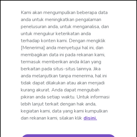
Mengubah bahasa
Kami akan mengumpulkan beberapa data
☰
anda untuk meningkatkan pengalaman
penelusuran anda, untuk menganalisa, dan
untuk mengukur keterikatan anda
terhadap konten kami. Dengan mengklik
[Menerima] anda menyetujui hal ini, dan
membagikan data ini pada rekanan kami,
termasuk memberikan anda iklan yang
berkaitan pada situs-situs lainnya. Jika
anda melanjutkan tanpa menerima, hal ini
tidak dapat dilakukan atau akan menjadi
kurang akurat. Anda dapat mengubah
☰
Iritasi Pada Kulit Bayi
pikiran anda setiap waktu. Untuk informasi
lebih lanjut terkait dengan hak anda,
kegiatan kami, data yang kami kumpulkan
dan rekanan kami, silakan klik
disini.
1. Kenali Luka Ringan