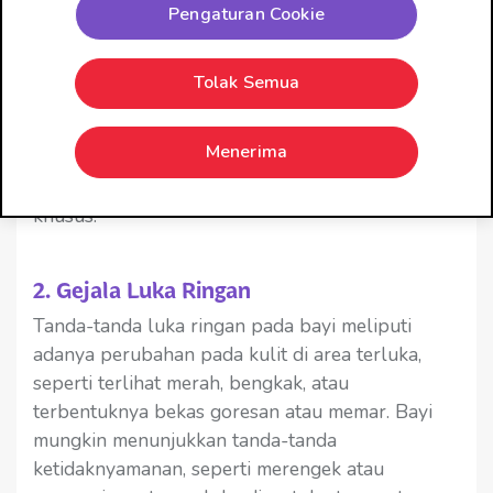
Pengaturan Cookie
Luka ringan pada bayi adalah cedera yang terjadi
pada kulit atau jaringan lunak bayi yang
biasanya tidak serius dan dapat sembuh dengan
Tolak Semua
sendirinya tanpa perawatan medis yang intensif.
Contoh luka ringan pada bayi termasuk goresan
Menerima
kecil, lecet, memar ringan, atau luka gigitan
serangga yang tidak mengharuskan perawatan
khusus.
2. Gejala Luka Ringan
Tanda-tanda luka ringan pada bayi meliputi
adanya perubahan pada kulit di area terluka,
seperti terlihat merah, bengkak, atau
terbentuknya bekas goresan atau memar. Bayi
mungkin menunjukkan tanda-tanda
ketidaknyamanan, seperti merengek atau