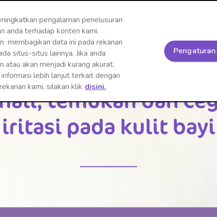
ningkatkan pengalaman penelusuran
an anda terhadap konten kami.
Produk
Iritasi Kulit Bayi
Happy Without Worry
Seja
an membagikan data ini pada rekanan
Pengaturan
a situs-situs lainnya. Jika anda
an atau akan menjadi kurang akurat.
nformasi lebih lanjut terkait dengan
ekanan kami, silakan klik
disini.