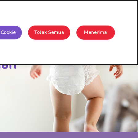
Mengubah bahasa
rah Sudocrem
Tanya Jawab
Hubungi Kami
 Cookie
Tolak Semua
Menerima